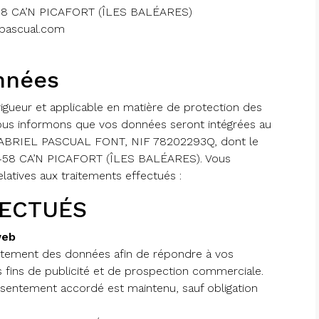
8 CA’N PICAFORT (ÎLES BALÉARES)
pascual.com
nnées
gueur et applicable en matière de protection des
ous informons que vos données seront intégrées au
 GABRIEL PASCUAL FONT, NIF 78202293Q, dont le
07458 CA’N PICAFORT (ÎLES BALÉARES). Vous
latives aux traitements effectués :
FECTUÉS
web
traitement des données afin de répondre à vos
 fins de publicité et de prospection commerciale.
nsentement accordé est maintenu, sauf obligation