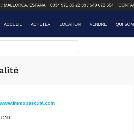
À / MALLORCA, ESPAÑA
0034 971 85 22 38 / 649 672 554
CONTA
ACCUEIL
ACHETER
LOCATION
VENDRE
QUI SO
alité
www.immopascual.com
FONT