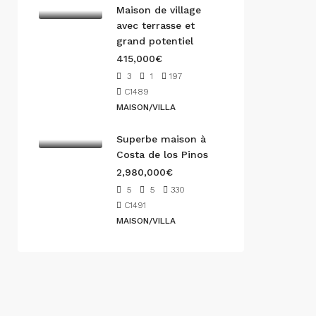
Maison de village
avec terrasse et
grand potentiel
415,000€
3
1
197
C1489
MAISON/VILLA
Superbe maison à
Costa de los Pinos
2,980,000€
5
5
330
C1491
MAISON/VILLA