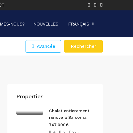
CT
MMES-NOUS?
NOUVELLES
FRANÇAIS
Avancée
Rechercher
Properties
Chalet entièrement
rénové à Sa coma
747,000€
4
2
225