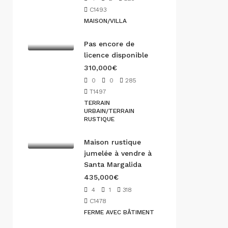
C1493
MAISON/VILLA
Pas encore de
licence disponible
310,000€
0
0
285
T1497
TERRAIN
URBAIN/TERRAIN
RUSTIQUE
Maison rustique
jumelée à vendre à
Santa Margalida
435,000€
4
1
318
C1478
FERME AVEC BÂTIMENT