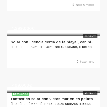
hace 6 meses
1,399,000€
EN VENTA
Solar con licencia cerca de la playa , can picafort
0
0
232
T1462
SOLAR URBANO/TERRENO
hace 1 año
499,000€
EN VENTA
DESTACADO
Fantastico solar con vistas mar en es pelats
0
0
664
T1419
SOLAR URBANO/TERRENO