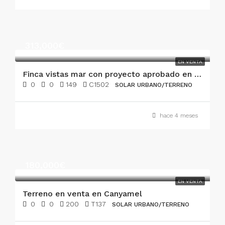
313,000€
EN VENTA
Finca vistas mar con proyecto aprobado en Santa Margalida
0
0
149
C1502
SOLAR URBANO/TERRENO
hace 4 meses
180,000€
EN VENTA
Terreno en venta en Canyamel
0
0
200
T137
SOLAR URBANO/TERRENO