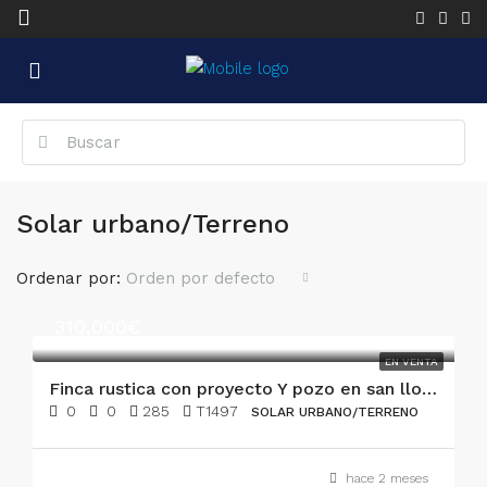
Solar urbano/Terreno
Ordenar por:
Orden por defecto
310,000€
EN VENTA
Finca rustica con proyecto Y pozo en san llorenc
0
0
285
T1497
SOLAR URBANO/TERRENO
hace 2 meses