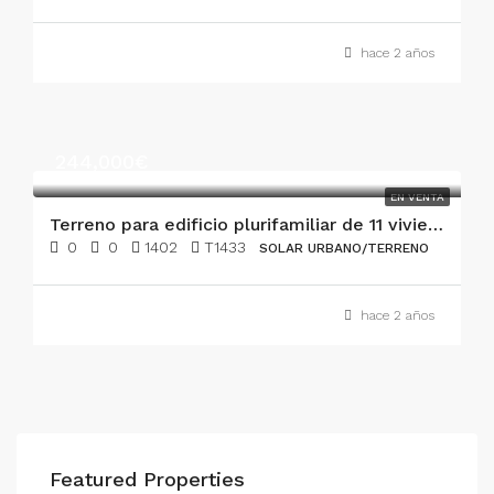
hace 2 años
244,000€
EN VENTA
Terreno para edificio plurifamiliar de 11 viviendas en venta en Santa Margalida
0
0
1402
T1433
SOLAR URBANO/TERRENO
hace 2 años
Featured Properties