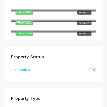
747,000€
435,000€
DESTACADO
EN VENTA
415,000€
DESTACADO
EN VENTA
DESTACADO
EN VENTA
Property Status
en venta
(173)
Property Type