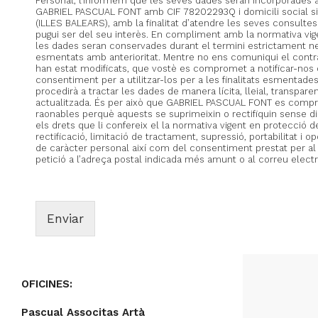
Personal, l’informem que les seves dades seran incorporades al
GABRIEL PASCUAL FONT amb CIF 78202293Q i domicili social s
(ILLES BALEARS), amb la finalitat d’atendre les seves consultes
pugui ser del seu interès. En compliment amb la normativa v
les dades seran conservades durant el termini estrictament n
esmentats amb anterioritat. Mentre no ens comuniqui el contr
han estat modificats, que vostè es compromet a notificar-nos q
consentiment per a utilitzar-los per a les finalitats esmenta
procedirà a tractar les dades de manera lícita, lleial, transparen
actualitzada. És per això que GABRIEL PASCUAL FONT es comp
raonables perquè aquests se suprimeixin o rectifiquin sense di
els drets que li confereix el la normativa vigent en protecció 
rectificació, limitació de tractament, supressió, portabilitat i 
de caràcter personal així com del consentiment prestat per al t
petició a l’adreça postal indicada més amunt o al correu ele
Enviar
OFICINES:
Pascual Associtas Artà