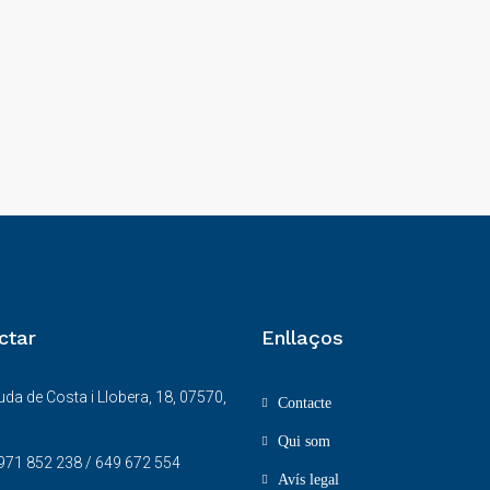
ctar
Enllaços
da de Costa i Llobera, 18, 07570,
Contacte
Qui som
971 852 238 / 649 672 554
Avís legal