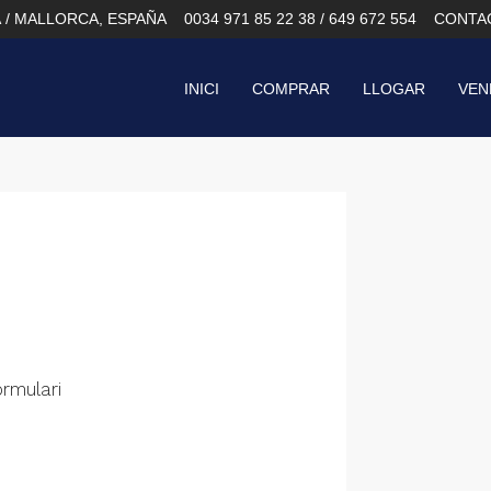
À / MALLORCA, ESPAÑA
0034 971 85 22 38 / 649 672 554
CONTA
INICI
COMPRAR
LLOGAR
VEN
ormulari