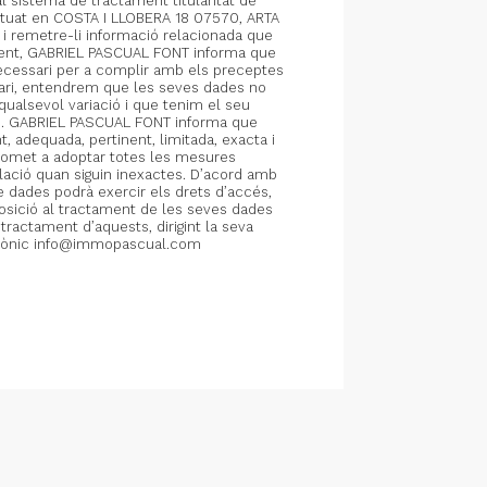
 sistema de tractament titularitat de
ituat en COSTA I LLOBERA 18 07570, ARTA
 i remetre-li informació relacionada que
igent, GABRIEL PASCUAL FONT informa que
ecessari per a complir amb els preceptes
ari, entendrem que les seves dades no
ualsevol variació i que tenim el seu
des. GABRIEL PASCUAL FONT informa que
t, adequada, pertinent, limitada, exacta i
romet a adoptar totes les mesures
lació quan siguin inexactes. D’acord amb
de dades podrà exercir els drets d’accés,
oposició al tractament de les seves dades
ractament d’aquests, dirigint la seva
ctrònic info@immopascual.com