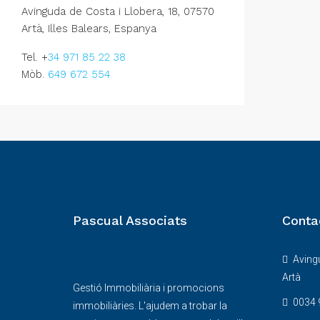
Avinguda de Costa i Llobera, 18, 07570
Artà, Illes Balears, Espanya
Tel. +
34 971 85 22 38
Mòb.
649 672 554
Pascual Associats
Conta
Avingu
Artà
Gestió Immobiliària i promocions
0034 
immobiliàries. L'ajudem a trobar la