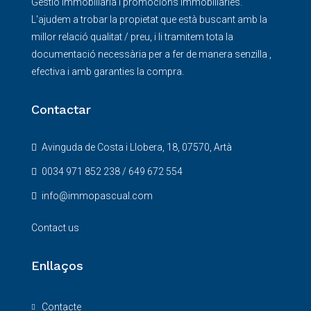
Gestió Immobiliària i promocions immobiliàries.
L'ajudem a trobar la propietat que està buscant amb la
millor relació qualitat / preu, i li tramitem tota la
documentació necessària per a fer de manera senzilla ,
efectiva i amb garanties la compra.
Contactar
Avinguda de Costa i Llobera, 18, 07570, Artà
0034 971 852 238 / 649 672 554
info@immopascual.com
Contact us
Enllaços
Contacte