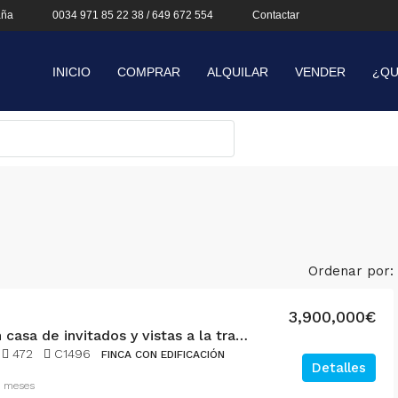
aña
0034 971 85 22 38 / 649 672 554
Contactar
INICIO
COMPRAR
ALQUILAR
VENDER
¿QU
Ordenar por:
3,900,000€
Finca con casa de invitados y vistas a la tramuntana en Binissalem
472
C1496
FINCA CON EDIFICACIÓN
Detalles
 meses