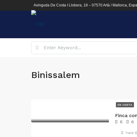
Avinguda De Costa I Llobera, 18 – 07570 Artà / Mallorca, Esp
Binissalem
EN VENTA
8
6
hace 6