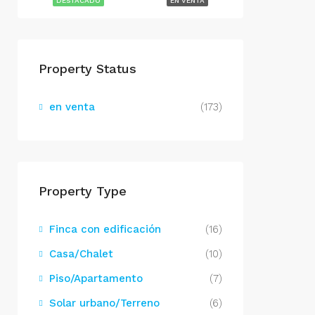
DESTACADO
EN VENTA
Property Status
en venta
(173)
Property Type
Finca con edificación
(16)
Casa/Chalet
(10)
Piso/Apartamento
(7)
Solar urbano/Terreno
(6)