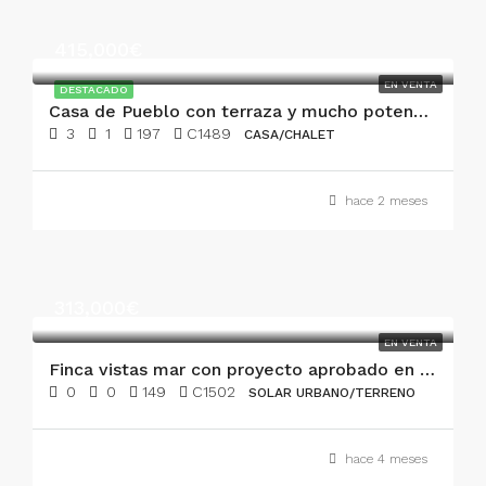
415,000€
EN VENTA
DESTACADO
Casa de Pueblo con terraza y mucho potencial
3
1
197
C1489
CASA/CHALET
hace 2 meses
313,000€
EN VENTA
Finca vistas mar con proyecto aprobado en Santa Margalida
0
0
149
C1502
SOLAR URBANO/TERRENO
hace 4 meses