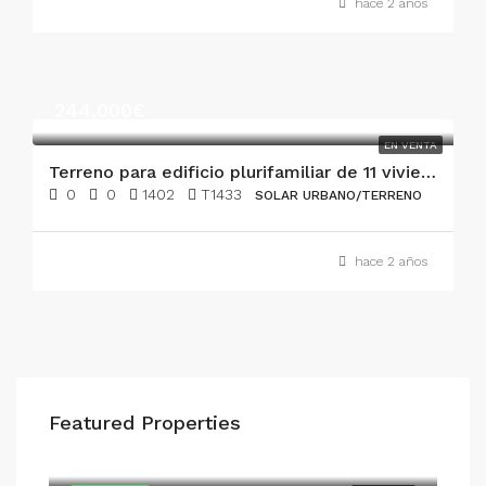
hace 2 años
244,000€
EN VENTA
Terreno para edificio plurifamiliar de 11 viviendas en venta en Santa Margalida
0
0
1402
T1433
SOLAR URBANO/TERRENO
hace 2 años
Featured Properties
1,365,000€