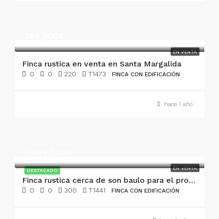
285,000€
EN VENTA
Finca rustica en venta en Santa Margalida
0
0
220
T1473
FINCA CON EDIFICACIÓN
hace 1 año
1,499,000€
EN VENTA
DESTACADO
Finca rustica cerca de son baulo para el proyecto de sus sueños
0
0
300
T1441
FINCA CON EDIFICACIÓN