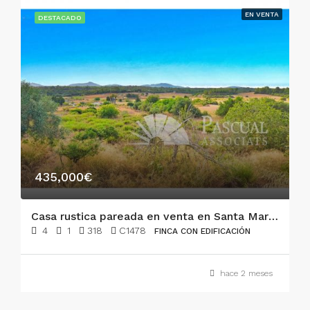
EN VENTA
DESTACADO
435,000€
Casa rustica pareada en venta en Santa Margalida
4
1
318
C1478
FINCA CON EDIFICACIÓN
hace 2 meses