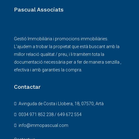
Pascual Associats
Gestió Immobiliària i promocions immobiliàries.
L'ajudem a trobar la propietat que està buscant amb la
millor relació qualitat / preu, i li tramitem tota la
documentació necessària per a fer de manera senzilla ,
efectiva i amb garanties la compra.
Contactar
Avinguda de Costa i Llobera, 18, 07570, Artà
0034 971 852 238 / 649 672 554
info@immopascual.com