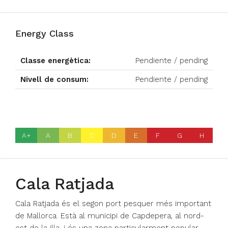
Energy Class
Classe energètica:
Pendiente / pending
Nivell de consum:
Pendiente / pending
A+
A
B
C
D
E
F
G
H
Cala Ratjada
Cala Ratjada és el segon port pesquer més important
de Mallorca. Està al municipi de Capdepera, al nord-