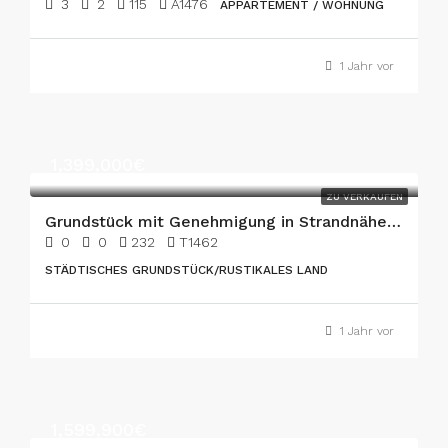
3
2
115
A1476
APPARTEMENT / WOHNUNG
1 Jahr vor
1,399,000€
ZU VERKAUFEN
Grundstück mit Genehmigung in Strandnähe, Can Picafort
0
0
232
T1462
STÄDTISCHES GRUNDSTÜCK/RUSTIKALES LAND
1 Jahr vor
1,599,900€