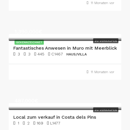
11 Monaten vor
1,390,000€
ZU VERKAUFEN
GEKENNZEICHNET
Fantastisches Anwesen in Muro mit Meerblick
3
3
445
C1467
HAUS/VILLA
11 Monaten vor
487,000€
ZU VERKAUFEN
Local zum verkauf in Costa dels Pins
1
2
169
L1477