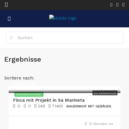
Ergebnisse
Sortiere nach:
390,000€
ZU VERKAUFEN
GEKENNZEICHNET
Finca mit Projekt in Sa Marineta
0
0
249
T1465
BAUERNHOF MIT GEBÄUDE
10 Monaten vor