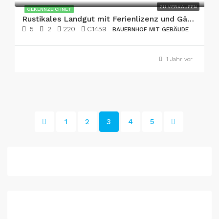
ZU VERKAUFEN
GEKENNZEICHNET
Rustikales Landgut mit Ferienlizenz und Gästehaus in Arta
5
2
220
C1459
BAUERNHOF MIT GEBÄUDE
1 Jahr vor
1
2
3
4
5