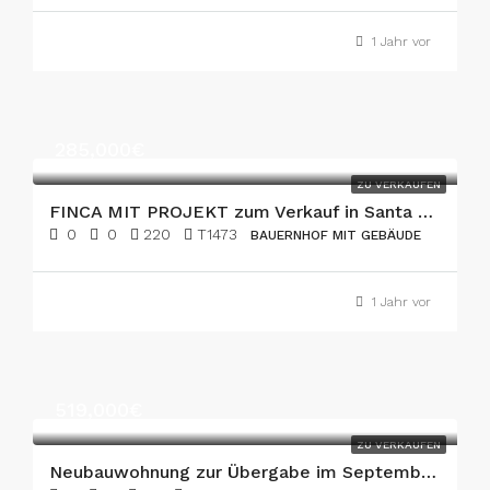
1 Jahr vor
285,000€
ZU VERKAUFEN
FINCA MIT PROJEKT zum Verkauf in Santa Margalida
0
0
220
T1473
BAUERNHOF MIT GEBÄUDE
1 Jahr vor
519,000€
ZU VERKAUFEN
Neubauwohnung zur Übergabe im September 2026, Modell C