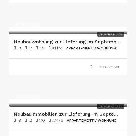
476,000€
ZU VERKAUFEN
Neubauwohnung zur Lieferung im September 2026 Modell C
3
2
115
A1474
APPARTEMENT / WOHNUNG
11 Monaten vor
506,000€
ZU VERKAUFEN
Neubauimmobilien zur Lieferung im September 2026
3
2
110
A1475
APPARTEMENT / WOHNUNG