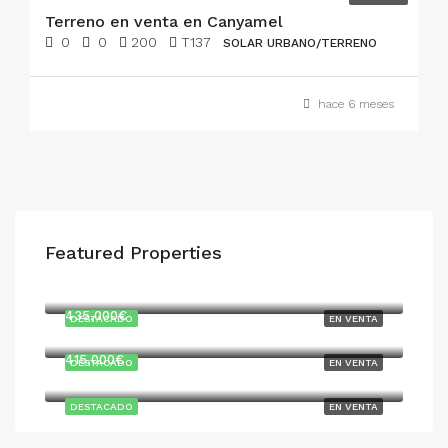
Terreno en venta en Canyamel
0
0
200
T137
SOLAR URBANO/TERRENO
hace 6 meses
Featured Properties
747,000€
435,000€
DESTACADO
EN VENTA
415,000€
DESTACADO
EN VENTA
DESTACADO
EN VENTA