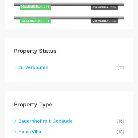
415,000€
GEKENNZEICHNET
ZU VERKAUFEN
GEKENNZEICHNET
ZU VERKAUFEN
Property Status
zu Verkaufen
(41)
Property Type
Bauernhof mit Gebäude
(16)
Haus/Villa
(10)