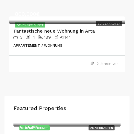
800,000€
ZU VERKAUFEN
GEKENNZEICHNET
Fantastische neue Wohnung in Arta
3
4
189
A1444
APPARTEMENT / WOHNUNG
2 Jahren vor
Featured Properties
747,000€
435,000€
GEKENNZEICHNET
ZU VERKAUFEN