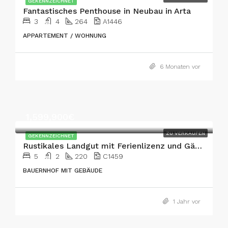
GEKENNZEICHNET
Fantastisches Penthouse in Neubau in Arta
3
4
264
A1446
APPARTEMENT / WOHNUNG
6 Monaten vor
1,599,900€
ZU VERKAUFEN
GEKENNZEICHNET
Rustikales Landgut mit Ferienlizenz und Gästehaus in Arta
5
2
220
C1459
BAUERNHOF MIT GEBÄUDE
1 Jahr vor