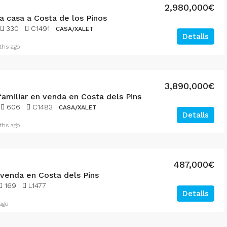
2,980,000€
a casa a Costa de los Pinos
330
C1491
CASA/XALET
Detalls
hs ago
3,890,000€
familiar en venda en Costa dels Pins
606
C1483
CASA/XALET
Detalls
hs ago
487,000€
 venda en Costa dels Pins
169
L1477
Detalls
ago