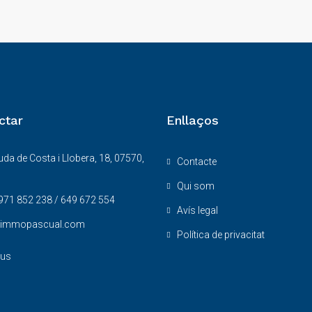
ctar
Enllaços
da de Costa i Llobera, 18, 07570,
Contacte
Qui som
971 852 238 / 649 672 554
Avís legal
@immopascual.com
Política de privacitat
 us