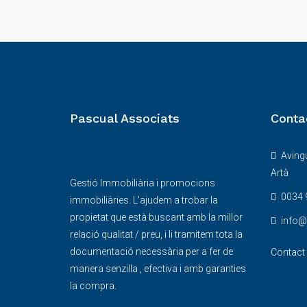
Pascual Associats
Conta
Avingu
Artà
Gestió Immobiliària i promocions
0034 
immobiliàries. L'ajudem a trobar la
propietat que està buscant amb la millor
info
relació qualitat / preu, i li tramitem tota la
documentació necessària per a fer de
Contact
manera senzilla , efectiva i amb garanties
la compra.