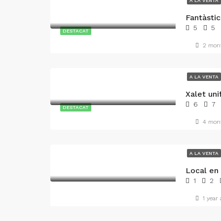
A LA VENTA
Fantàstic
5
5
DESTACAT
2 mont
A LA VENTA
Xalet uni
6
7
DESTACAT
4 mont
A LA VENTA
Local en
1
2
1 year 