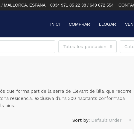
À / MALLORCA, ESPAÑA
0034 971 85 22 38 / 649 672 554
CONTA
INICI
COMPRAR
LLOGAR
VEN
Totes les poblacions
Cate
s que forma part de la serra de Llevant de l’illa, que recorre
 zona residencial exclusiva d’uns 300 habitants conformada
s pins.
Sort by:
Default Order