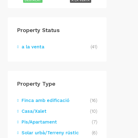
DESTACAT
A LA VENTA
Property Status
a la venta
(41)
Property Type
Finca amb edificació
(16)
Casa/Xalet
(10)
Pis/Apartament
(7)
Solar urbà/Terreny rústic
(6)