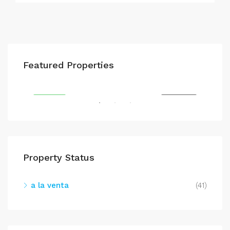
747,000€
435
Featured Properties
ENTA
DESTACAT
A LA VENTA
DES
Property Status
a la venta
(41)