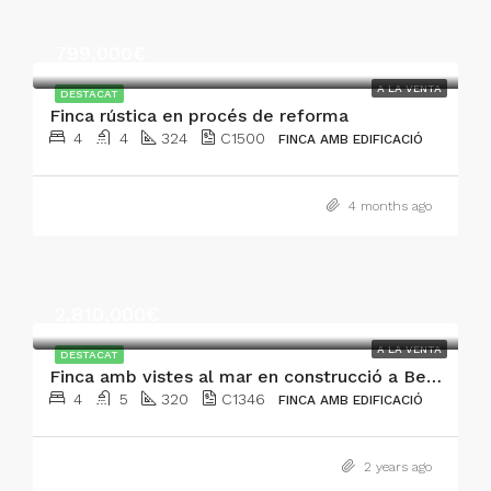
799,000€
A LA VENTA
DESTACAT
Finca rústica en procés de reforma
4
4
324
C1500
FINCA AMB EDIFICACIÓ
4 months ago
2,810,000€
A LA VENTA
DESTACAT
Finca amb vistes al mar en construcció a Bellavista Cala Millor
4
5
320
C1346
FINCA AMB EDIFICACIÓ
2 years ago