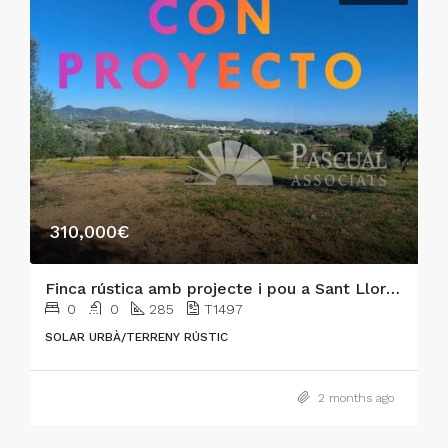
310,000€
Finca rústica amb projecte i pou a Sant Llorenç
0
0
285
T1497
SOLAR URBÀ/TERRENY RÚSTIC
2 months ago