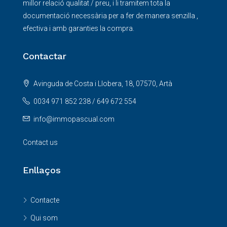
millor relació qualitat / preu, i li tramitem tota la
documentació necessària per a fer de manera senzilla ,
efectiva i amb garanties la compra.
Contactar
Avinguda de Costa i Llobera, 18, 07570, Artà
0034 971 852 238 / 649 672 554
info@immopascual.com
Contact us
Enllaços
Contacte
Qui som