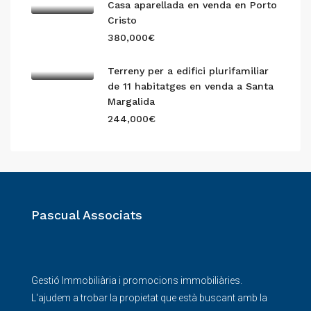
Casa aparellada en venda en Porto
Cristo
380,000€
Terreny per a edifici plurifamiliar
de 11 habitatges en venda a Santa
Margalida
244,000€
Pascual Associats
Gestió Immobiliària i promocions immobiliàries.
L'ajudem a trobar la propietat que està buscant amb la