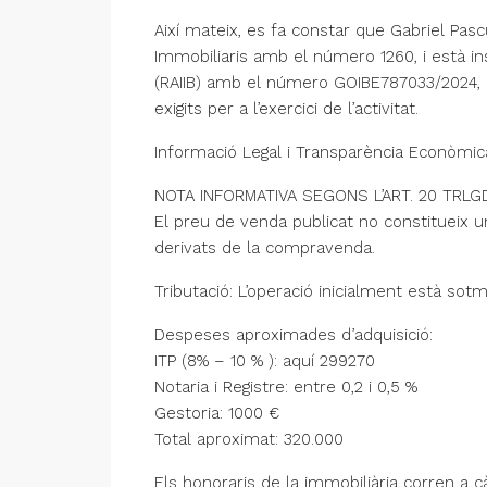
Així mateix, es fa constar que Gabriel Pascu
Immobiliaris amb el número 1260, i està insc
(RAIIB) amb el número GOIBE787033/2024, co
exigits per a l’exercici de l’activitat.
Informació Legal i Transparència Econòmic
NOTA INFORMATIVA SEGONS L’ART. 20 TRL
El preu de venda publicat no constitueix u
derivats de la compravenda.
Tributació: L’operació inicialment està sotm
Despeses aproximades d’adquisició:
ITP (8% – 10 % ): aquí 299270
Notaria i Registre: entre 0,2 i 0,5 %
Gestoria: 1000 €
Total aproximat: 320.000
Els honoraris de la immobiliària corren a c