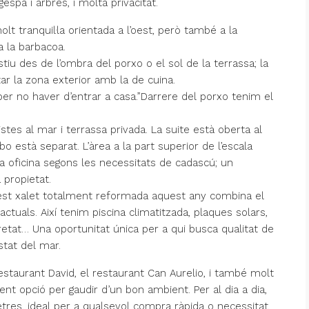
espa i arbres, i molta privacitat.
t tranquil·la orientada a l’oest, però també a la
a la barbacoa.
stiu des de l’ombra del porxo o el sol de la terrassa; la
r la zona exterior amb la de cuina.
er no haver d’entrar a casa.”Darrere del porxo tenim el
tes al mar i terrassa privada. La suite està oberta al
 està separat. L’àrea a la part superior de l’escala
a oficina segons les necessitats de cadascú; un
 propietat.
quest xalet totalment reformada aquest any combina el
tuals. Així tenim piscina climatitzada, plaques solars,
retat… Una oportunitat única per a qui busca qualitat de
costat del mar.
estaurant David, el restaurant Can Aurelio, i també molt
ent opció per gaudir d’un bon ambient. Per al dia a dia,
res, ideal per a qualsevol compra ràpida o necessitat