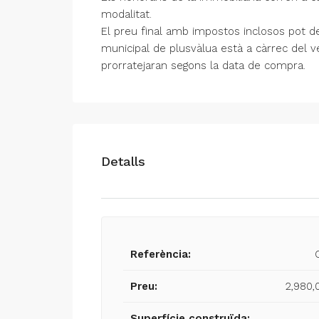
modalitat.
El preu final amb impostos inclosos pot de
municipal de plusvàlua està a càrrec del v
prorratejaran segons la data de compra.
Detalls
Referència:
Preu:
2,980,
Superfície construïda: