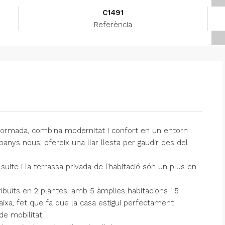
C1491
Referència
eformada, combina modernitat i confort en un entorn
 banys nous, ofereix una llar llesta per gaudir des del
 suite i la terrassa privada de l’habitació són un plus en
ribuïts en 2 plantes, amb 5 àmplies habitacions i 5
aixa, fet que fa que la casa estigui perfectament
e mobilitat.