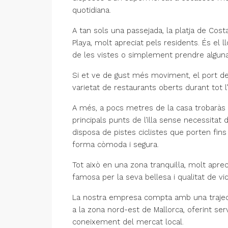
quotidiana.
A tan sols una passejada, la platja de Cost
Playa, molt apreciat pels residents. És el 
de les vistes o simplement prendre alguna
Si et ve de gust més moviment, el port de
varietat de restaurants oberts durant tot 
A més, a pocs metres de la casa trobaràs
principals punts de l’illa sense necessitat 
disposa de pistes ciclistes que porten fins
forma còmoda i segura.
Tot això en una zona tranquil·la, molt apr
famosa per la seva bellesa i qualitat de vid
La nostra empresa compta amb una traject
a la zona nord-est de Mallorca, oferint ser
coneixement del mercat local.