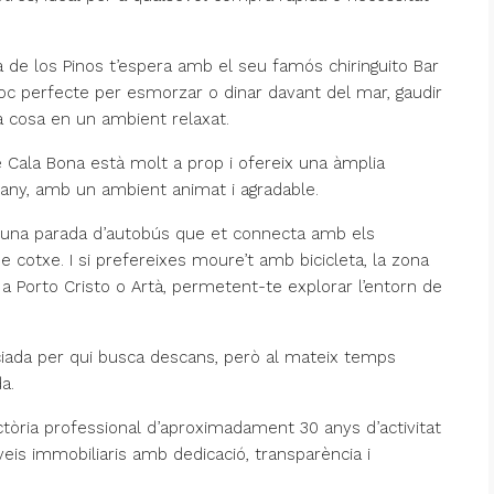
a de los Pinos t’espera amb el seu famós chiringuito Bar
lloc perfecte per esmorzar o dinar davant del mar, gaudir
 cosa en un ambient relaxat.
 Cala Bona està molt a prop i ofereix una àmplia
l’any, amb un ambient animat i agradable.
 una parada d’autobús que et connecta amb els
de cotxe. I si prefereixes moure’t amb bicicleta, la zona
 a Porto Cristo o Artà, permetent-te explorar l’entorn de
eciada per qui busca descans, però al mateix temps
a.
òria professional d’aproximadament 30 anys d’activitat
veis immobiliaris amb dedicació, transparència i