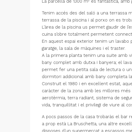
La parcel·la de 1300 m² és fantàstica, amb g
Tenim accés des del saló a una terrassa mol
terrassa de la piscina i al porxo on es trob
L’àrea de la piscina us permet gaudir de l’e
cuina s’obre totalment permetent connecta
En aquest espai exterior tenim un lavabo p
garatge, la sala de màquines i el traster.
A la primera planta tenim una suite amb vis
bany complet amb dutxa i banyera; el lavabo
permet fer una petita sala de lectura o un
dormitori addicional amb bany completa la
Construït el 1980 i en excel·lent estat, a
caràcter de la zona amb les millores més ac
aerotèrmia, terra radiant, sistema de segu
vida, tranquil·litat i el privilegi de viure al 
A pocs passos de la casa trobaràs el bar r
a prop està La Bruschetta, una altre excel·l
disposes d’un supermercat a escassos met