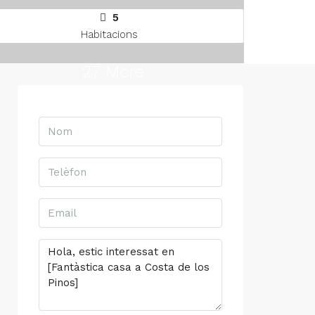
5
Habitacions
27 More