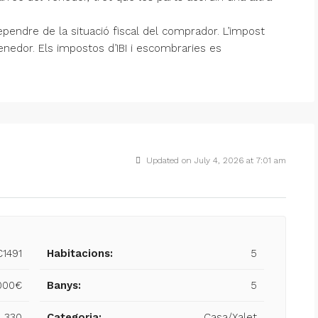
pendre de la situació fiscal del comprador. L’impost
enedor. Els impostos d’IBI i escombraries es
Updated on July 4, 2026 at 7:01 am
C1491
Habitacions:
5
000€
Banys:
5
330
Categoria:
Casa/Xalet