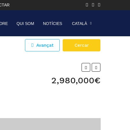
CTAR
DRE
QUI SOM
NOTÍCIES
CATALÀ
Avançat
Cercar
2,980,000€