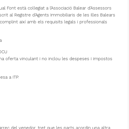
al Font està col·legiat a l’Associació Balear d’Assessors
rit al Registre d’Agents Immobiliaris de les Illes Balears
mplint així amb els requisits legals i professionals
a
GDCU
na oferta vinculant i no inclou les despeses i impostos
esa a ITP.
àrrec del venedor, tret que les parts acordïn una altra