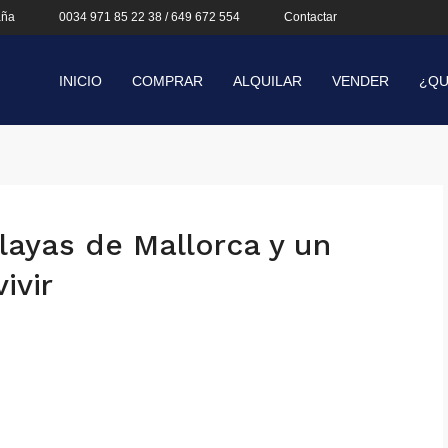
aña
0034 971 85 22 38 / 649 672 554
Contactar
INICIO
COMPRAR
ALQUILAR
VENDER
¿QU
layas de Mallorca y un
ivir