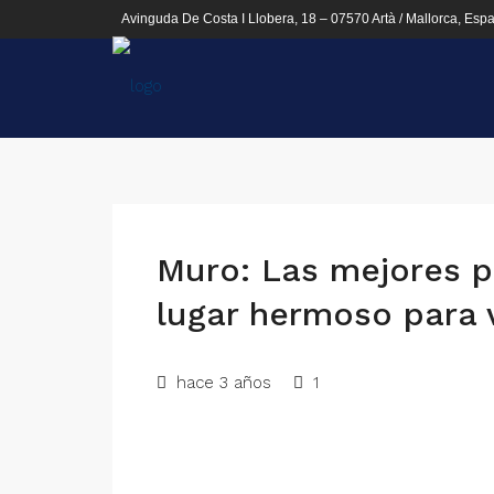
Avinguda De Costa I Llobera, 18 – 07570 Artà / Mallorca, Esp
Muro: Las mejores p
lugar hermoso para v
hace 3 años
1