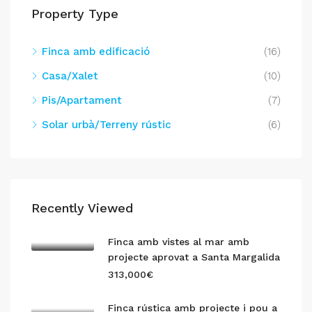
Property Type
Finca amb edificació
(16)
Casa/Xalet
(10)
Pis/Apartament
(7)
Solar urbà/Terreny rústic
(6)
Recently Viewed
Finca amb vistes al mar amb
projecte aprovat a Santa Margalida
313,000€
Finca rústica amb projecte i pou a