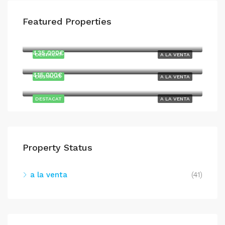
Featured Properties
747,000€
435,000€
DESTACAT
A LA VENTA
415,000€
DESTACAT
A LA VENTA
DESTACAT
A LA VENTA
Property Status
a la venta
(41)