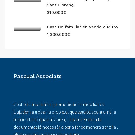
Sant Llorenç
310,000€
Casa unifamiliar en venda a Muro
1,300,000€
Pascual Associats
Gestió Immobiliària i promocions immobiliàries.
L'ajudem a trobar la propietat que està buscant amb la
millor relació qualitat / preu, i li tramitem tota la
documentació necessària per a fer de manera senzilla ,
efectiva i amb garanties la compra.