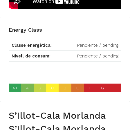
Energy Class
Classe energètica:
Pendiente / pending
Nivell de consum:
Pendiente / pending
A+
A
B
C
D
E
F
G
H
S’Illot-Cala Morlanda
S’Illot-Cala Morlanda