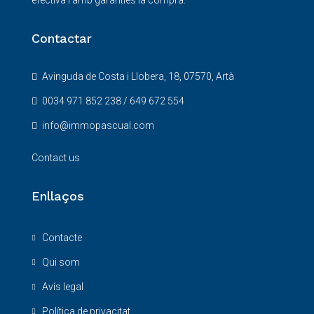
efectiva i amb garanties la compra.
Contactar
Avinguda de Costa i Llobera, 18, 07570, Artà
0034 971 852 238 / 649 672 554
info@immopascual.com
Contact us
Enllaços
Contacte
Qui som
Avís legal
Política de privacitat