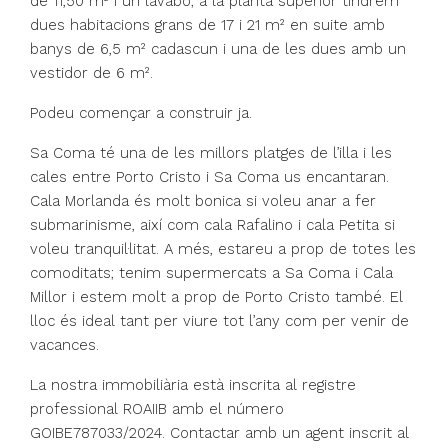
de 11,50 m² i un lavabo; a la planta superior tindrem
dues habitacions grans de 17 i 21 m² en suite amb
banys de 6,5 m² cadascun i una de les dues amb un
vestidor de 6 m².
Podeu començar a construir ja.
Sa Coma té una de les millors platges de l’illa i les
cales entre Porto Cristo i Sa Coma us encantaran.
Cala Morlanda és molt bonica si voleu anar a fer
submarinisme, així com cala Rafalino i cala Petita si
voleu tranquil·litat. A més, estareu a prop de totes les
comoditats; tenim supermercats a Sa Coma i Cala
Millor i estem molt a prop de Porto Cristo també. El
lloc és ideal tant per viure tot l’any com per venir de
vacances.
La nostra immobiliària està inscrita al registre
professional ROAIIB amb el número
GOIBE787033/2024. Contactar amb un agent inscrit al