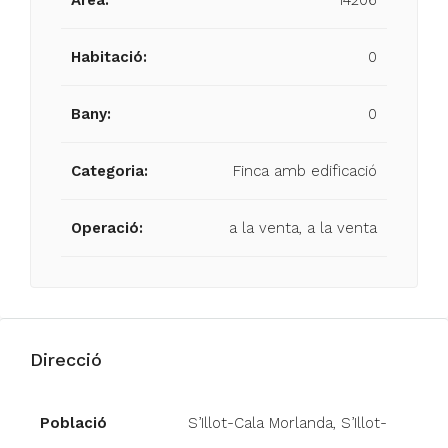
Àrea:
14206
Habitació:
0
Bany:
0
Categoria:
Finca amb edificació
Operació:
a la venta, a la venta
Direcció
Població
S’Illot-Cala Morlanda, S’Illot-