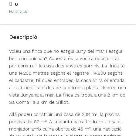
0
Habitació
Descripció
Voleu una finca que no estigui lluny del mar i estigui
ben comunicada? Aquesta és la vostra oportunitat
per construir la casa dels vostres somnis. La finca té
uns 14.206 metres segons el registre i 14.900 segons
el cadastre, té dues entrades, la casa anirà orientada
al sud-oest i així des de la primera planta tindreu una
vista llunyana al mar. La finca es troba a uns 2 km de
Sa Coma i a 3 km de S’Illot.
Allà podeu construir una casa de 208 m², la piscina
prevista té 52 m². A la planta baixa tindrem un saló-
menjador amb cuina oberta de 46 m², una habitació