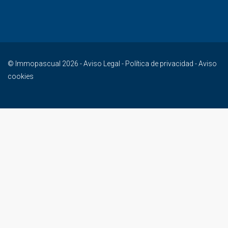
© Immopascual 2026 -
Aviso Legal
-
Política de privacidad
-
Aviso
cookies