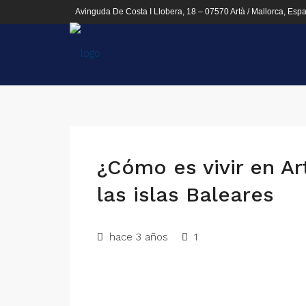
Avinguda De Costa I Llobera, 18 – 07570 Artà / Mallorca, Esp
¿Cómo es vivir en A
las islas Baleares
hace 3 años
1