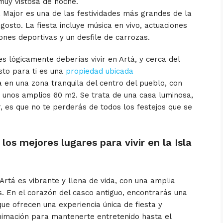
muy vistosa de noche.
a Major es una de las festividades más grandes de la
gosto. La fiesta incluye música en vivo, actuaciones
ones deportivas y un desfile de carrozas.
es lógicamente deberías vivir en Artà, y cerca del
to para ti es una
propiedad ubicada
a en una zona tranquila del centro del pueblo, con
e unos amplios 60 m
2
. Se trata de una casa luminosa,
r, es que no te perderás de todos los festejos que se
los mejores lugares para vivir en la Isla
Artá es vibrante y llena de vida, con una amplia
. En el corazón del casco antiguo, encontrarás una
ue ofrecen una experiencia única de fiesta y
animación para mantenerte entretenido hasta el