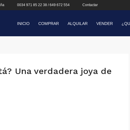
aña
0034 971 85 22 38 / 649 672 554
Contactar
INICIO
COMPRAR
ALQUILAR
VENDER
¿QU
rtá? Una verdadera joya de