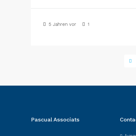
5 Jahren vor
1
Pascual Associats
Conta