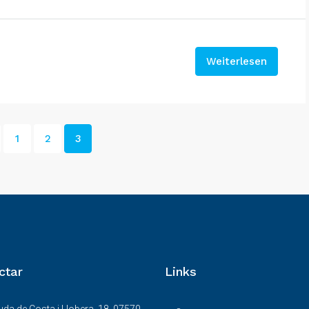
Weiterlesen
1
2
3
ctar
Links